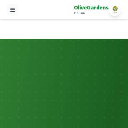
OliveGardens
منذ ١٩٨٠